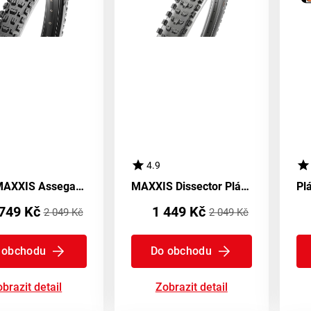
4.9
Plášť MAXXIS Assegai kevlar EXO TR
MAXXIS Dissector Plášť WT EXO TR
749 Kč
1 449 Kč
2 049 Kč
2 049 Kč
 obchodu
Do obchodu
brazit detail
Zobrazit detail