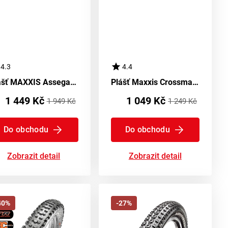
4.3
4.4
Plášť MAXXIS Assegai WT TR 3C Maxx Grip DH - kevlar
Plášť Maxxis Crossmark II EXO TR - kevlar
1 449 Kč
1 049 Kč
1 949 Kč
1 249 Kč
Do obchodu
Do obchodu
Zobrazit detail
Zobrazit detail
40%
-27%