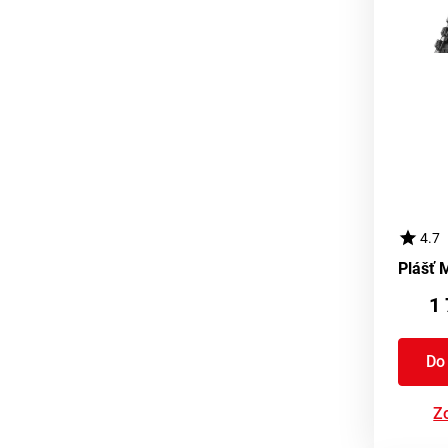
4.7
1 
Do
Zo