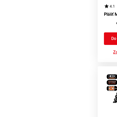
4.1
Do
Zo