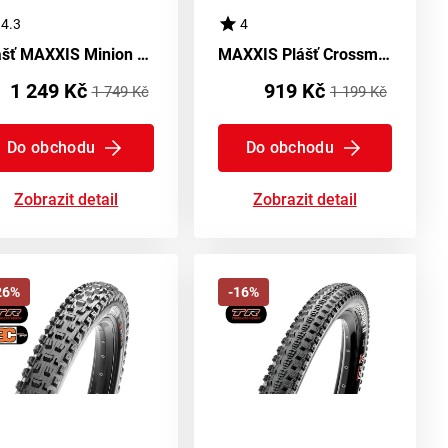
4.3
4
Plášť MAXXIS Minion DHF - Maxx Terra - kevlar
MAXXIS Plášť Crossmark II Kevlar EXO TR DC
1 249 Kč
919 Kč
1 749 Kč
1 199 Kč
Do obchodu
Do obchodu
Zobrazit detail
Zobrazit detail
26%
-16%