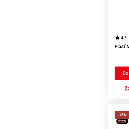
4.3
Do
Zo
-15%