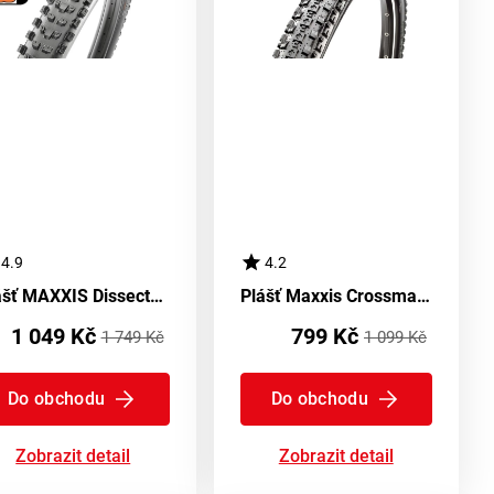
4.9
4.2
Plášť MAXXIS Dissector WT EXO TR 3C Maxx Terra - kevlar
Plášť Maxxis Crossmark EXO TR
1 049 Kč
799 Kč
1 749 Kč
1 099 Kč
Do obchodu
Do obchodu
Zobrazit detail
Zobrazit detail