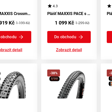
4.3
Plášť MAXXIS Crossmark EXO TR DC - kevlar
Plášť MAXXIS PACE s technologií kevlar a ochranou EXO TR
919 Kč
1 099 Kč
1 199 Kč
1 299 Kč
 obchodu
Do obchodu
brazit detail
Zobrazit detail
-38%
-