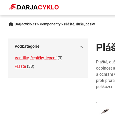
Darjacyklo.cz
>
Komponenty
>
Pláště, duše, pásky
Pláš
Podkategorie
Ventilky, čepičky, lepení
(3)
Pláště, du
Pláště
(38)
odolnost a
a ochrání 
proti pror
poškození