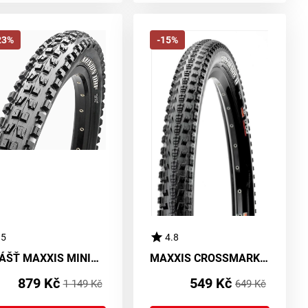
23%
-15%
5
4.8
PLÁŠŤ MAXXIS MINION DHF EXO/TR - kevlar
MAXXIS CROSSMARK II 27.5x2.25 60 TPI - drát
879 Kč
549 Kč
1 149 Kč
649 Kč