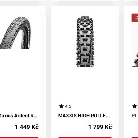
-
4.5
Plášť Maxxis Ardent Race EXO TR - kevlar
MAXXIS HIGH ROLLER II - Plášť s technologiemi 3C DD T.R. a Kevlar
1 449 Kč
1 799 Kč