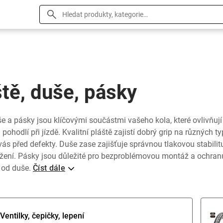
tě, duše, pásky
še a pásky jsou klíčovými součástmi vašeho kola, které ovlivňují
 pohodlí při jízdě. Kvalitní pláště zajistí dobrý grip na různých 
vás před defekty. Duše zase zajišťuje správnou tlakovou stabili
ažení. Pásky jsou důležité pro bezproblémovou montáž a ochranu
 od duše.
Číst dále
Ventilky, čepičky, lepení