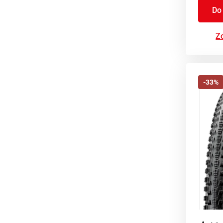
Do
Zo
-33%