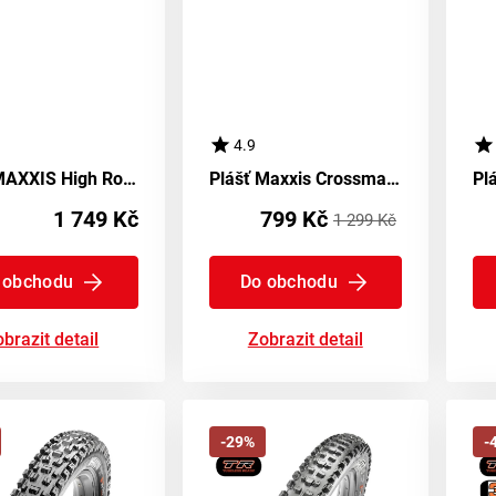
4.9
Plášť MAXXIS High Roller II EXO TR 3C Maxx Terra - kevlar
Plášť Maxxis Crossmark II Kevlar EXO TR
1 749 Kč
799 Kč
1 299 Kč
 obchodu
Do obchodu
brazit detail
Zobrazit detail
-29%
-