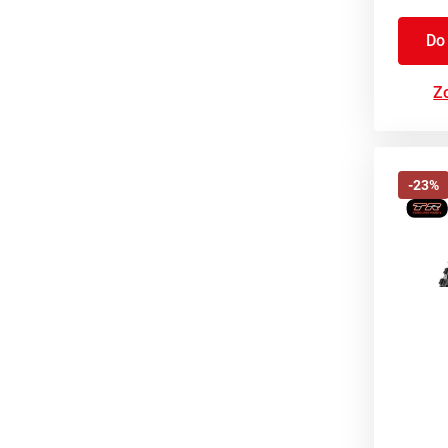
Do
Zo
-23%