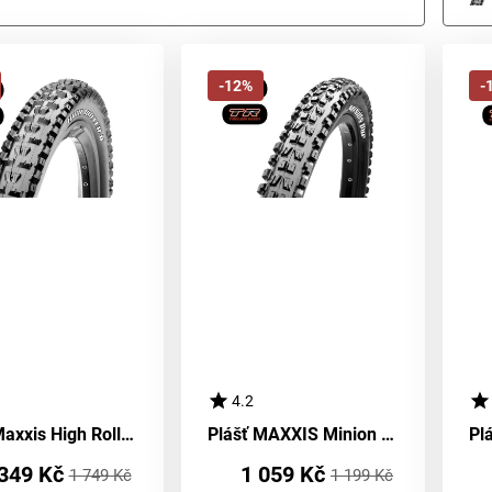
-12%
-
4.2
Plášť Maxxis High Roller II Kevlar EXO TR
Plášť MAXXIS Minion DHF kevlar EXO TR DC
349 Kč
1 059 Kč
1 749 Kč
1 199 Kč