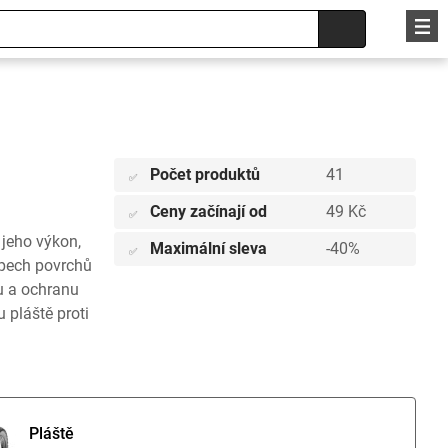
Počet produktů
41
✅
Ceny začínají od
49 Kč
✅
 jeho výkon,
Maximální sleva
-40%
✅
typech povrchů
tu a ochranu
 pláště proti
Pláště