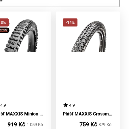
13%
-14%
4.9
4.9
Plášť MAXXIS Minion DHR II Kevlar EXO TR DC
Plášť MAXXIS Crossmark Kevlar
919 Kč
759 Kč
1 059 Kč
879 Kč