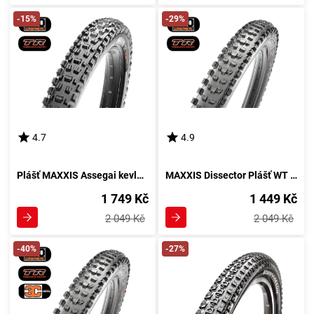
-15%
-29%
4.7
4.9
Plášť MAXXIS Assegai kevlar EXO TR
MAXXIS Dissector Plášť WT EXO TR
1 749 Kč
1 449 Kč
2 049 Kč
2 049 Kč
-40%
-27%