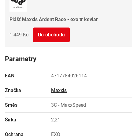
Plášť Maxxis Ardent Race - exo tr kevlar
1 449 Kč
Do obchodu
Parametry
EAN
4717784026114
Značka
Maxxis
Směs
3C - MaxxSpeed
Šířka
2,2"
Ochrana
EXO