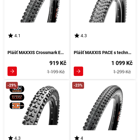
4.1
4.3
Plášť MAXXIS Crossmark EXO TR DC - kevlar
Plášť MAXXIS PACE s technologií kevlar a ochranou EXO TR
919 Kč
1 099 Kč
1 199 Kč
1 299 Kč
-29%
-23%
4.3
4