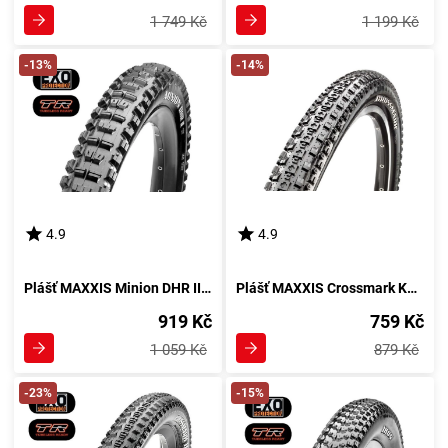
1 749 Kč
1 199 Kč
-13%
-14%
4.9
4.9
Plášť MAXXIS Minion DHR II Kevlar EXO TR DC
Plášť MAXXIS Crossmark Kevlar
919 Kč
759 Kč
1 059 Kč
879 Kč
-23%
-15%