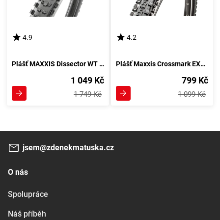
4.9
4.2
Plášť MAXXIS Dissector WT EXO TR 3C Maxx Terra - kevlar
Plášť Maxxis Crossmark EXO TR
1 049 Kč
799 Kč
1 749 Kč
1 099 Kč
jsem@zdenekmatuska.cz
O nás
Spolupráce
Náš příběh