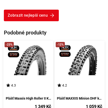
Zobrazit nejlepší cenu
Podobné produkty
-23%
-12%
4.3
4.2
Plášť Maxxis High Roller II Kevlar EXO TR
Plášť MAXXIS Minion DHF kevlar EXO TR DC
1 349 Kč
1 059 Kč