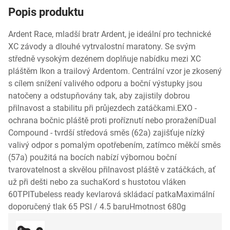
Popis produktu
Ardent Race, mladší bratr Ardent, je ideální pro technické
XC závody a dlouhé vytrvalostní maratony. Se svým
středně vysokým dezénem doplňuje nabídku mezi XC
pláštěm Ikon a trailový Ardentom. Centrální vzor je zkosený
s cílem snížení valivého odporu a boční výstupky jsou
natočeny a odstupňovány tak, aby zajistily dobrou
přilnavost a stabilitu při průjezdech zatáčkami.EXO -
ochrana bočnic pláště proti proříznutí nebo proraženíDual
Compound - tvrdší středová směs (62a) zajišťuje nízký
valivý odpor s pomalým opotřebením, zatímco měkčí směs
(57a) použitá na bocích nabízí výbornou boční
tvarovatelnost a skvělou přilnavost pláště v zatáčkách, ať
už při dešti nebo za suchaKord s hustotou vláken
60TPITubeless ready kevlarová skládací patkaMaximální
doporučený tlak 65 PSI / 4.5 baruHmotnost 680g