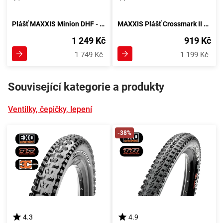
Plášť MAXXIS Minion DHF - Maxx Terra - kevlar
MAXXIS Plášť Crossmark II Kevlar EXO TR DC
1 249 Kč
919 Kč
1 749 Kč
1 199 Kč
Související kategorie a produkty
Ventilky, čepičky, lepení
-38%
4.3
4.9