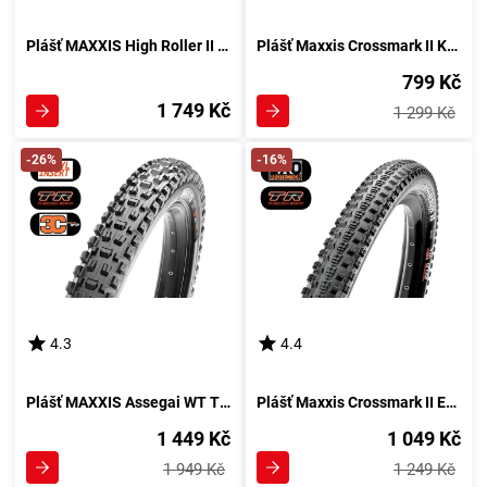
Plášť MAXXIS High Roller II EXO TR 3C Maxx Terra - kevlar
Plášť Maxxis Crossmark II Kevlar EXO TR
799 Kč
1 749 Kč
1 299 Kč
-26%
-16%
4.3
4.4
Plášť MAXXIS Assegai WT TR 3C Maxx Grip DH - kevlar
Plášť Maxxis Crossmark II EXO TR - kevlar
1 449 Kč
1 049 Kč
1 949 Kč
1 249 Kč