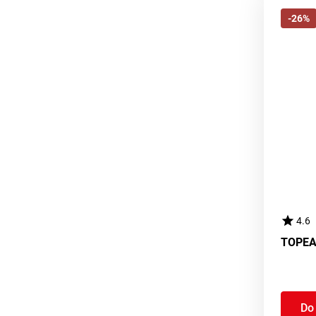
-26%
4.6
Do