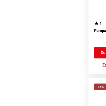
4
Do
Zo
-14%