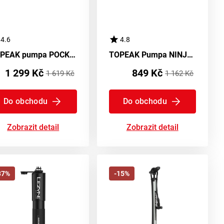
4.6
4.8
TOPEAK pumpa POCKETSHOCK DXG XL nerez hadička na tlumič
TOPEAK Pumpa NINJA MASTER+ CO2 FUELPACK
1 299 Kč
849 Kč
1 619 Kč
1 162 Kč
Do obchodu
Do obchodu
Zobrazit detail
Zobrazit detail
37%
-15%