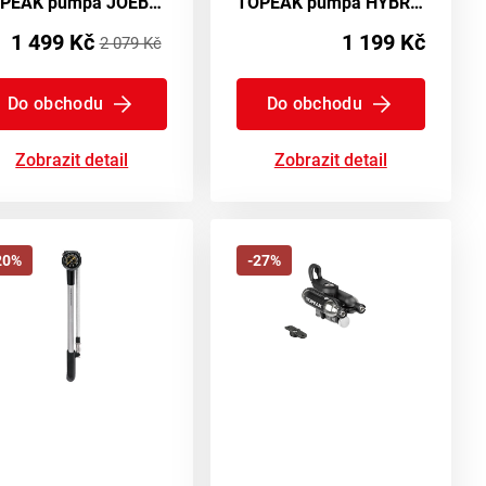
TOPEAK pumpa JOEBLOW MOUNTAIN X
TOPEAK pumpa HYBRIDROCKET HP černá
1 499 Kč
1 199 Kč
2 079 Kč
Do obchodu
Do obchodu
Zobrazit detail
Zobrazit detail
20%
-27%