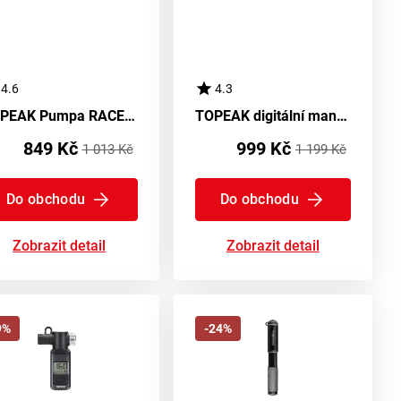
4.6
4.3
TOPEAK Pumpa RACEROCKET HP Stříbrná
TOPEAK digitální manometr SMARTGAUGE D2X
849 Kč
999 Kč
1 013 Kč
1 199 Kč
Do obchodu
Do obchodu
Zobrazit detail
Zobrazit detail
9%
-24%