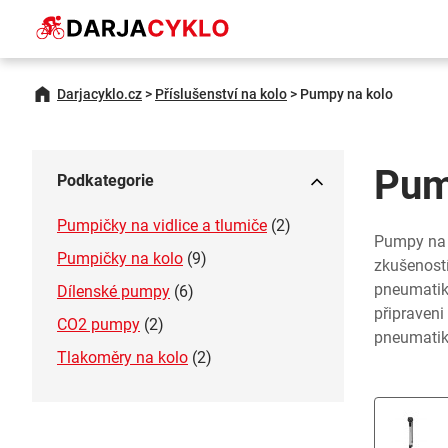
Darjacyklo.cz
>
Příslušenství na kolo
>
Pumpy na kolo
Pum
Podkategorie
Pumpičky na vidlice a tlumiče
(2)
Pumpy na 
Pumpičky na kolo
(9)
zkušeností
pneumatik 
Dílenské pumpy
(6)
připraveni
CO2 pumpy
(2)
pneumati
Tlakoměry na kolo
(2)