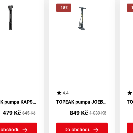
-18%
-
4.4
TOPEAK pumpa KAPSA RAKETA černá
TOPEAK pumpa JOEBLOW MAX HP černá
479 Kč
849 Kč
645 Kč
1 039 Kč
 obchodu
Do obchodu