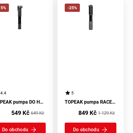
15%
-25%
4.4
5
TOPEAK pumpa DO HOR MOUNTAIN DA
TOPEAK pumpa RACEROCKET MT černá
549 Kč
849 Kč
649 Kč
1 129 Kč
Do obchodu
Do obchodu