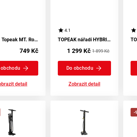
4.1
Pumpa Topeak MT. Rocket Al s držákem
TOPEAK nářadí HYBRIDMASTER MINI
749 Kč
1 299 Kč
1 899 Kč
 obchodu
Do obchodu
brazit detail
Zobrazit detail
-