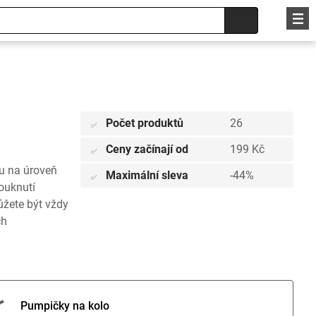
Počet produktů
26
✅
Ceny začínají od
199 Kč
✅
u na úroveň
Maximální sleva
-44%
✅
ouknutí
ůžete být vždy
ch
Pumpičky na kolo