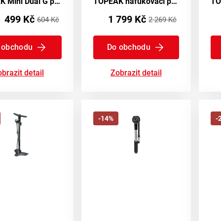
TOPEAK Mini Dual G pumpa
TOPEAK nafukovací pumpa JOEBLOW SPORT DIGITAL
499 Kč
1 799 Kč
604 Kč
2 269 Kč
 obchodu
Do obchodu
brazit detail
Zobrazit detail
-14%
-