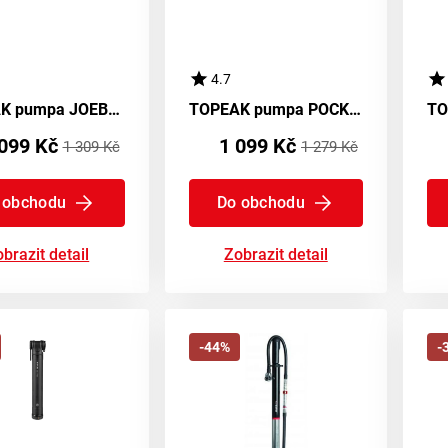
4.7
TOPEAK pumpa JOEBLOW RACE černá
TOPEAK pumpa POCKETSHOCK DXG pro tlumič
099 Kč
1 099 Kč
1 309 Kč
1 279 Kč
 obchodu
Do obchodu
brazit detail
Zobrazit detail
-44%
-