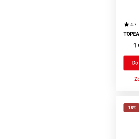
4.7
1 
Do
Zo
-18%