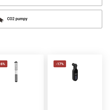
CO2 pumpy
16%
-17%