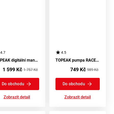
4.7
4.5
TOPEAK digitální manometr SHUTTLE GAUGE DIGITAL
TOPEAK pumpa RACEROCKET černá
1 599 Kč
749 Kč
1 757 Kč
989 Kč
Do obchodu
Do obchodu
Zobrazit detail
Zobrazit detail