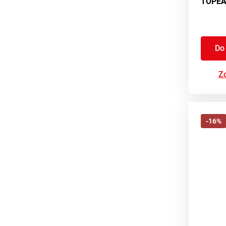
Do
Zo
-16%