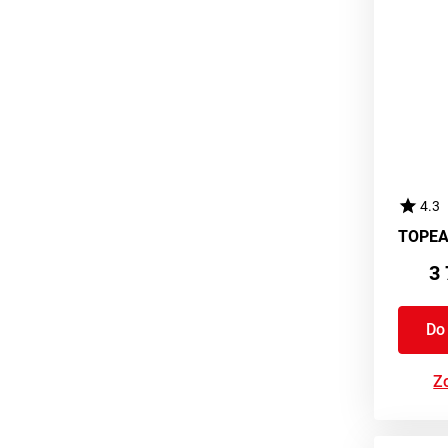
4.3
3 
Do
Zo