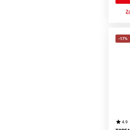
Zo
-17%
4.9