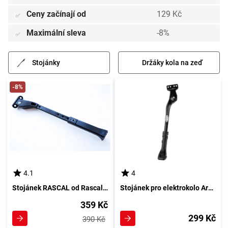
Ceny začínají od
129 Kč
✅
Maximální sleva
-8%
✅
Stojánky
Držáky kola na zeď
-8%
4.1
4
Stojánek RASCAL od Rascal Bikes
Stojánek pro elektrokolo Arcore E-BIKE STAND, černý
359 Kč
299 Kč
390 Kč