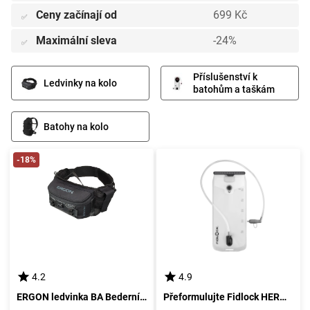
Ceny začínají od
699 Kč
✅
Maximální sleva
-24%
✅
Příslušenství k
Ledvinky na kolo
batohům a taškám
Batohy na kolo
-18%
4.2
4.9
ERGON ledvinka BA Bederní taška
Přeformulujte Fidlock HERMETIC HYDROVAK 1,5L. Pokud název produktu obsahuje velikosti, odstraňte je všechny. Pokud ne, použijte původní Fidlock HERMETIC HYDROVAK 1,5L