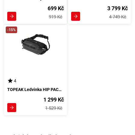
699 Kč
3 799 Kč
919 Kč
4 749 Kč
-15%
4
TOPEAK Ledvinka HIP PACK černá
1 299 Kč
1 529 Kč