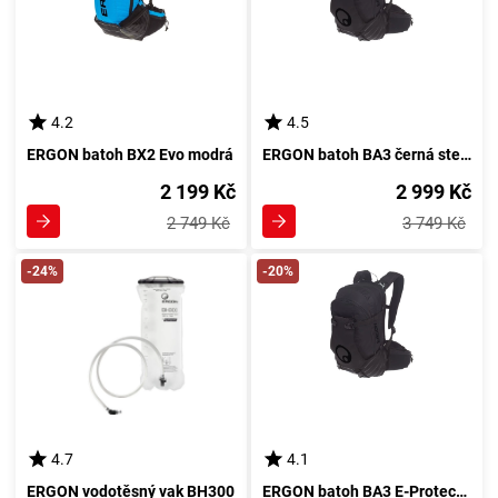
4.2
4.5
ERGON batoh BX2 Evo modrá
ERGON batoh BA3 černá stealth
2 199 Kč
2 999 Kč
2 749 Kč
3 749 Kč
-24%
-20%
4.7
4.1
ERGON vodotěsný vak BH300
ERGON batoh BA3 E-Protect stealth