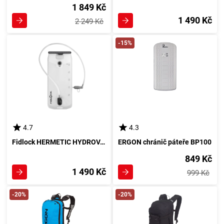
1 849 Kč
1 490 Kč
2 249 Kč
-15%
4.7
4.3
Fidlock HERMETIC HYDROVAK
ERGON chránič páteře BP100
849 Kč
1 490 Kč
999 Kč
-20%
-20%