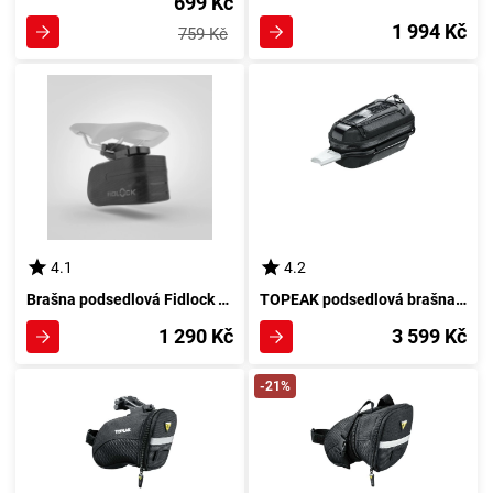
699 Kč
1 994 Kč
759 Kč
4.1
4.2
Brašna podsedlová Fidlock PUSH
TOPEAK podsedlová brašna DYNA DRYBAG voděodolná
1 290 Kč
3 599 Kč
-21%