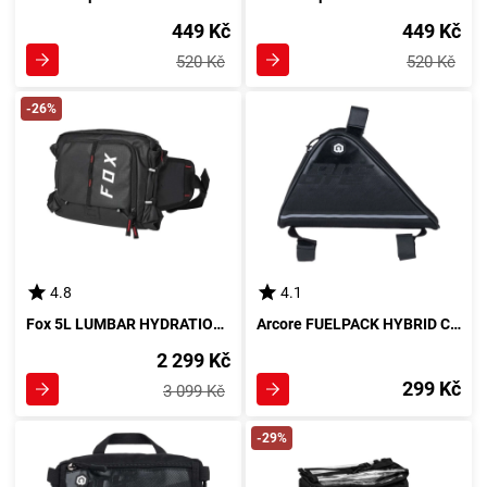
449 Kč
449 Kč
520 Kč
520 Kč
-26%
4.8
4.1
Fox 5L LUMBAR HYDRATION PACK Ledvinka, černá
Arcore FUELPACK HYBRID Cyklistická brašna na rám, černá
2 299 Kč
299 Kč
3 099 Kč
-29%