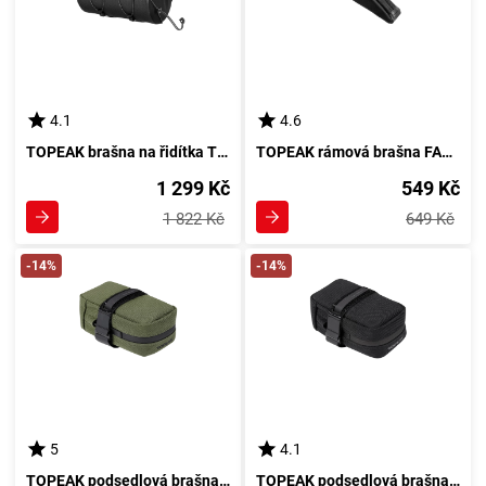
4.1
4.6
TOPEAK brašna na řidítka TUBULAR BAR BAG černá
TOPEAK rámová brašna FASTFUEL BAG ESSENTIAL černá
1 299 Kč
549 Kč
1 822 Kč
649 Kč
-14%
-14%
5
4.1
TOPEAK podsedlová brašna ELEMENTA SEATBAG Slim zelená
TOPEAK podsedlová brašna ELEMENTA SEATBAG Slim černá