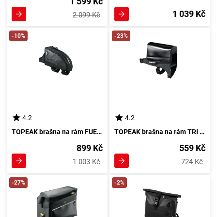
1 599 Kč
1 039 Kč
2 099 Kč
-10%
-23%
4.2
4.2
TOPEAK brašna na rám FUEL TANK
TOPEAK brašna na rám TRI DRYBAG vodotěsná
899 Kč
559 Kč
1 003 Kč
724 Kč
-27%
-2%