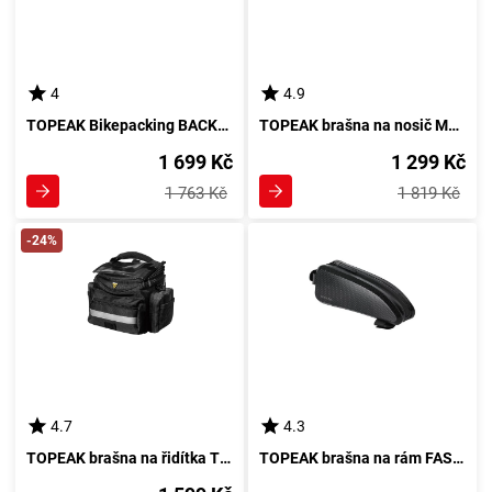
4
4.9
TOPEAK Bikepacking BACKLOADER, zelená rolovací brašna na sedlovku
TOPEAK brašna na nosič MTX TRUNK Bag EX
1 699 Kč
1 299 Kč
1 763 Kč
1 819 Kč
-24%
4.7
4.3
TOPEAK brašna na řidítka TOURGUIDE HANDLEBAR BAG pro elektrokola
TOPEAK brašna na rám FASTFUEL DRYBAG