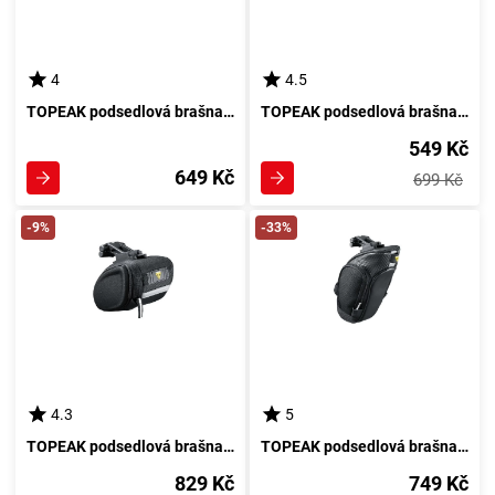
4
4.5
TOPEAK podsedlová brašna AERO WEDGE PACK s QuickClick
TOPEAK podsedlová brašna AERO WEDGE PACK s pásky
549 Kč
649 Kč
699 Kč
-9%
-33%
4.3
5
TOPEAK podsedlová brašna SIDEKICK WEDGE PACK
TOPEAK podsedlová brašna MONDO PACK
829 Kč
749 Kč