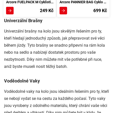
Arcore FUELPACK M Cyklistická brašna do rámu, černá
Arcore PANNIER BAG Cyklo brašna na nosič, černá
249 Kč
699 Kč
Univerzální Brašny
Univerzální brašny na kolo jsou skvělým řešením pro ty,
kteří hledají jednoduchý způsob, jak přepravovat své věci
během jízdy. Tyto brašny se snadno připevní na rám kola
nebo na sedlo a nabízejí dostatek prostoru pro vaše
nezbytnosti. Díky nim můžete mít vše potřebné při ruce,
aniž byste museli nosit těžký batoh.
Voděodolné Vaky
Voděodolné vaky na kolo jsou ideálním řešením pro ty, kteří
se nebojí vydat se na cestu za každého počasí. Tyto vaky
jsou vyrobeny z odolného materiálu, který chrání vaše věci
před deštěm a vlhkostí. Díky nim můžete být v klidu, že