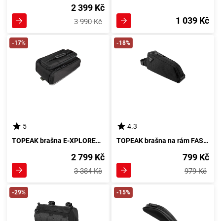
2 399 Kč
1 039 Kč
3 990 Kč
-17%
-18%
5
4.3
TOPEAK brašna E-XPLORER TRUNKBAG
TOPEAK brašna na rám FASTFUEL BAG BOLT-ON černá
2 799 Kč
799 Kč
3 384 Kč
979 Kč
-29%
-15%