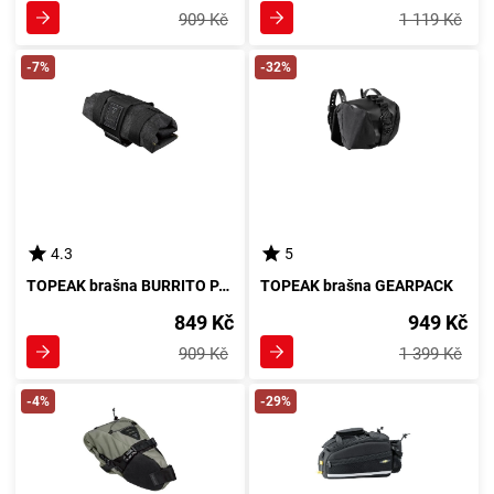
909 Kč
1 119 Kč
-7%
-32%
4.3
5
TOPEAK brašna BURRITO PACK
TOPEAK brašna GEARPACK
849 Kč
949 Kč
909 Kč
1 399 Kč
-4%
-29%