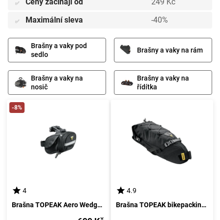
Ceny začínají od
249 Kč
✅
Maximální sleva
-40%
✅
Brašny a vaky pod
Brašny a vaky na rám
sedlo
Brašny a vaky na
Brašny a vaky na
nosič
řídítka
-8%
4
4.9
Brašna TOPEAK Aero Wedge Pack DX - malá
Brašna TOPEAK bikepacking c, rolovací