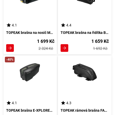
4.1
4.4
TOPEAK brašna na nosič MTX TRUNK DRYBAG černá
TOPEAK brašna na řidítka BARLOADER
1 699 Kč
1 659 Kč
2 324 Kč
1 692 Kč
-40%
4.1
4.3
TOPEAK brašna E-XPLORER TRUNKBOX
TOPEAK rámová brašna FASTFUEL DRYBAG X