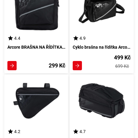
4.4
4.9
Arcore BRAŠNA NA ŘÍDÍTKA Cyklo, černá
Cyklo brašna na řídítka Arcore, černá
499 Kč
299 Kč
699 Kč
4.2
4.7