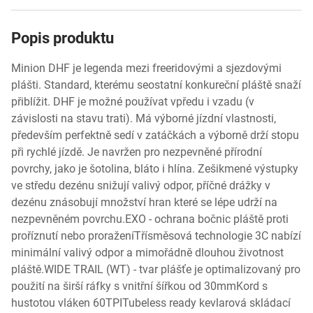
Popis produktu
Minion DHF je legenda mezi freeridovými a sjezdovými
plášti. Standard, kterému seostatní konkureční pláště snaží
přiblížit. DHF je možné používat vpředu i vzadu (v
závislosti na stavu trati). Má výborné jízdní vlastnosti,
především perfektně sedí v zatáčkách a výborně drží stopu
při rychlé jízdě. Je navržen pro nezpevněné přírodní
povrchy, jako je šotolina, bláto i hlína. Zešikmené výstupky
ve středu dezénu snižují valivý odpor, příčné drážky v
dezénu znásobují množství hran které se lépe udrží na
nezpevněném povrchu.EXO - ochrana bočnic pláště proti
proříznutí nebo proraženíTřísměsová technologie 3C nabízí
minimální valivý odpor a mimořádně dlouhou životnost
pláště.WIDE TRAIL (WT) - tvar plášťe je optimalizovaný pro
použití na širší ráfky s vnitřní šířkou od 30mmKord s
hustotou vláken 60TPITubeless ready kevlarová skládací