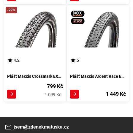
-27%
4.2
5
Plášť Maxxis Crossmark EXO TR
Plášť Maxxis Ardent Race EXO TR - kevlar
799 Kč
1 449 Kč
1 099 Kč
jsem@zdenekmatuska.cz