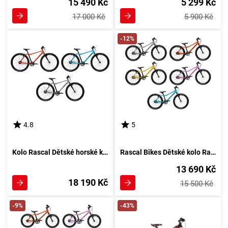
15 490 Kč
5 299 Kč
17 000 Kč
5 900 Kč
-12%
4.8
5
Kolo Rascal Dětské horské kolo 10 rychlostí Barevná kombinace: Oranžové
Rascal Bikes Dětské kolo Rascal s 3 rychlostmi Sturmey Archer Barevná kombinace: Oranžové
13 690 Kč
18 190 Kč
15 500 Kč
-9%
-43%