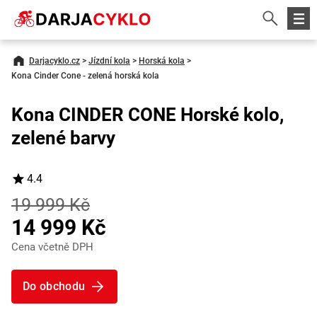
Darjacyklo.cz
>
Jízdní kola
>
Horská kola
>
Kona Cinder Cone - zelená horská kola
Kona CINDER CONE Horské kolo,
zelené barvy
4.4
19 999 Kč
14 999 Kč
Cena včetně DPH
Do obchodu