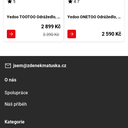
5
4.7
Yedoo TOOTOO Odrážedlo, oranžová
Yedoo ONETOO Odrážedlo, oranžová
2 899 Kč
2 590 Kč
3 390 Kč
jsem@zdenekmatuska.cz
O nás
Spolupráce
Náš příběh
Kategorie