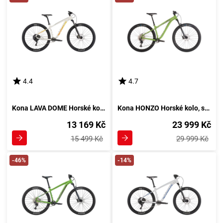
4.4
4.7
Kona LAVA DOME Horské kolo, bílá
Kona HONZO Horské kolo, světle zelená
13 169 Kč
23 999 Kč
15 499 Kč
29 999 Kč
-46%
-14%