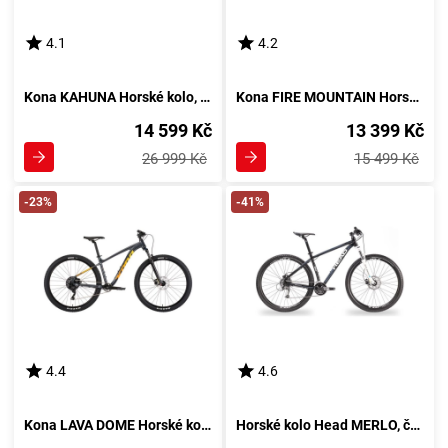
4.1
4.2
Kona KAHUNA Horské kolo, zelená
Kona FIRE MOUNTAIN Horské kolo, stříbrná
14 599 Kč
13 399 Kč
26 999 Kč
15 499 Kč
-23%
-41%
4.4
4.6
Kona LAVA DOME Horské kolo, černá
Horské kolo Head MERLO, černé