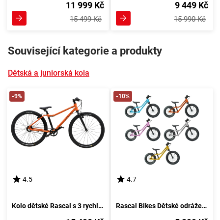
11 999 Kč
9 449 Kč
15 499 Kč
15 990 Kč
Související kategorie a produkty
Dětská a juniorská kola
-9%
-10%
4.5
4.7
Kolo dětské Rascal s 3 rychlostmi Nexus, Oranžová barevná kombinace
Rascal Bikes Dětské odrážedlo Rascal Punk Barevná kombinace: Oranžové