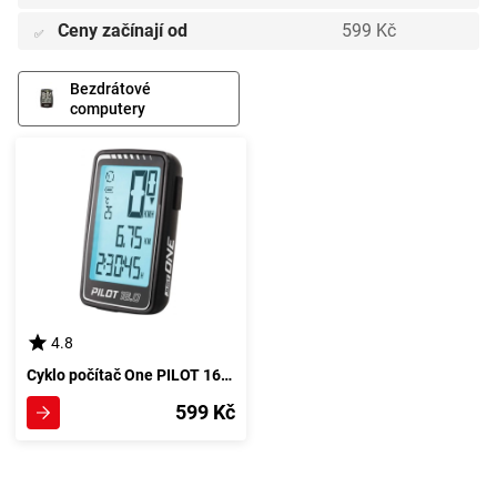
Ceny začínají od
599 Kč
✅
Bezdrátové
computery
4.8
Cyklo počítač One PILOT 16.0 ATS Bezdrátový, černá
599 Kč