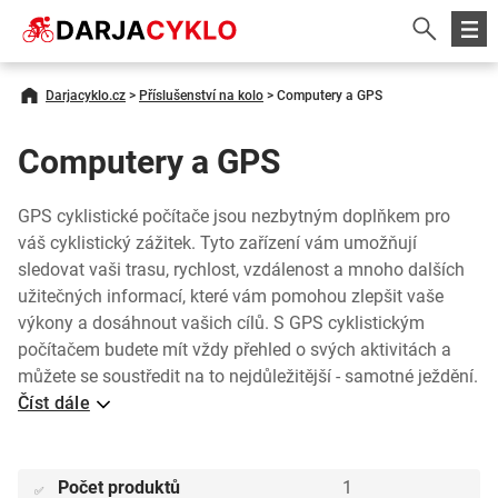
Darjacyklo.cz
>
Příslušenství na kolo
>
Computery a GPS
Computery a GPS
GPS cyklistické počítače jsou nezbytným doplňkem pro
váš cyklistický zážitek. Tyto zařízení vám umožňují
sledovat vaši trasu, rychlost, vzdálenost a mnoho dalších
užitečných informací, které vám pomohou zlepšit vaše
výkony a dosáhnout vašich cílů. S GPS cyklistickým
počítačem budete mít vždy přehled o svých aktivitách a
můžete se soustředit na to nejdůležitější - samotné ježdění.
Číst dále
Počet produktů
1
✅