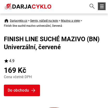
Darjacyklo.cz
>
Servis, nářadí na kolo
>
Maziva a oleje
>
Finish line suché mazivo univerzální, červená
FINISH LINE SUCHÉ MAZIVO (BN)
Univerzální, červené
4.9
169 Kč
Cena včetně DPH
Do obchodu