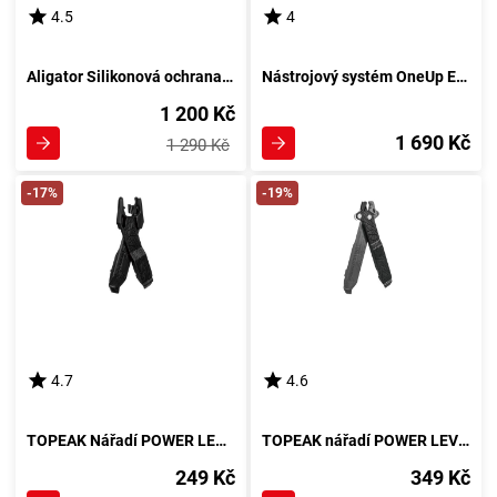
4.5
4
Aligator Silikonová ochrana rámu Alligator LY-HPR12 - černá
Nástrojový systém OneUp EDC V2 Tool - černá
1 200 Kč
1 690 Kč
1 290 Kč
-17%
-19%
4.7
4.6
TOPEAK Nářadí POWER LEVER
TOPEAK nářadí POWER LEVER X
249 Kč
349 Kč