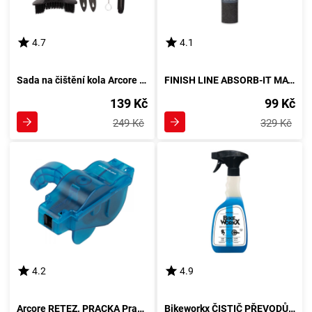
4.7
4.1
Sada na čištění kola Arcore BIKE CLEANING SET, černá
FINISH LINE ABSORB-IT MAT Absorbční podložka, černá
139 Kč
99 Kč
249 Kč
329 Kč
4.2
4.9
Arcore RETEZ. PRACKA Pračka řetězu, modrá
Bikeworkx ČISTIČ PŘEVODŮ 500 ml Odmašťovač, modrá