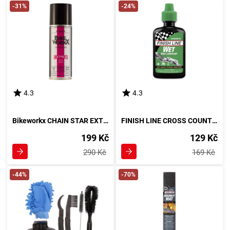
-31%
-24%
4.3
4.3
Bikeworkx CHAIN STAR EXTREM 200 ML Dvousložkové mazivo na řetězy
FINISH LINE CROSS COUNTRY Kapátko, zelená
199 Kč
129 Kč
290 Kč
169 Kč
-44%
-70%