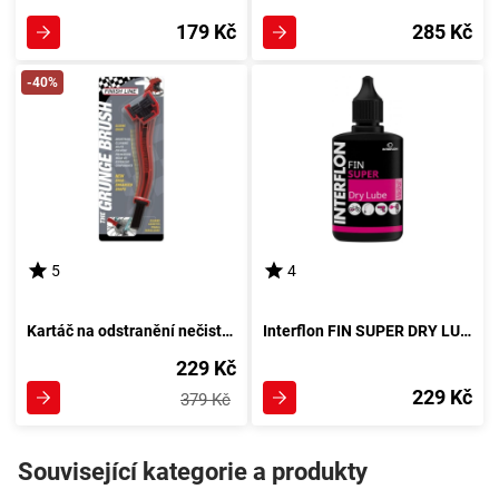
179 Kč
285 Kč
-40%
5
4
Kartáč na odstranění nečistot FINISH LINE GRUNGE BRUSH, červený
Interflon FIN SUPER DRY LUBE Multifunkční olej
229 Kč
229 Kč
379 Kč
Související kategorie a produkty