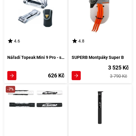
4.6
4.8
Nářadí Topeak Mini 9 Pro - stříbrné
SUPERB Montpáky Super B
3 525 Kč
626 Kč
3 790 Kč
-7%