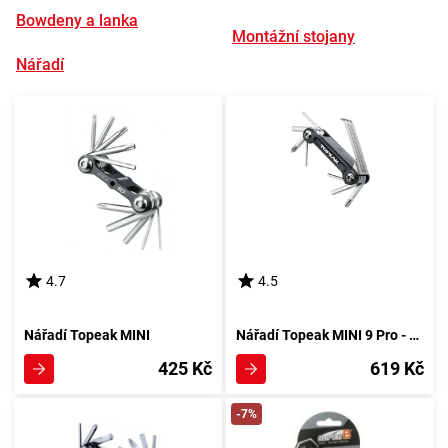
Bowdeny a lanka
Montážní stojany
Nářadí
4.7
4.5
Nářadí Topeak MINI
Nářadí Topeak MINI 9 Pro - černé
425 Kč
619 Kč
-7%