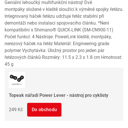
Geniální lehoučký multifunkční nástroj! Dvě
montpáky složené v kleště sloužící k výměně spojky řetězu.
Integrovaný háček řetězu udržuje řetěz stabilní při
demontáži nebo instalaci spojovacího článku. *Není
kompatibilní s Shimano® QUICK-LINK (SM-CN900-11)
Počet funkcí: 4 Nástroje: PowerLink kleště, montpáky,
nerezový háček na řetěz Materiál: Engineering grade
polymer Vychytávka: Úložný prostor pro jeden pár
řetězových článků Rozměry: 11.5 x 2.3 x 1.8 cm Hmotnost:
45 g
Topeak nářadí Power Lever - nástroj pro cyklisty
249 Kč
Do obchodu