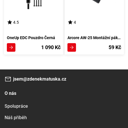
4.5
4
OneUp EDC Pouzdro Černá
Arcore AW-25 Montážní páky, černá
1 090 Kč
59 Kč
jsem@zdenekmatuska.cz
O nás
Spolupráce
Náš příběh