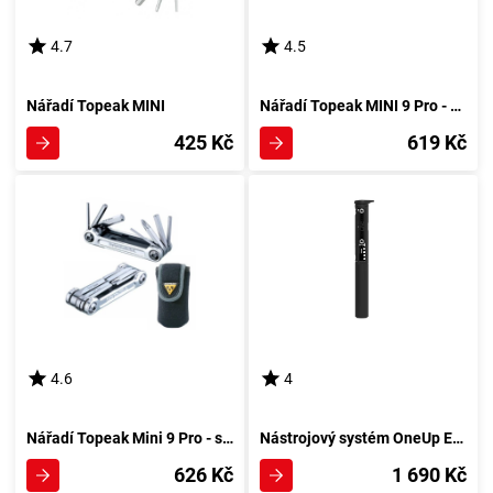
4.7
4.5
Nářadí Topeak MINI
Nářadí Topeak MINI 9 Pro - černé
425 Kč
619 Kč
4.6
4
Nářadí Topeak Mini 9 Pro - stříbrné
Nástrojový systém OneUp EDC V2 Tool - černá
626 Kč
1 690 Kč