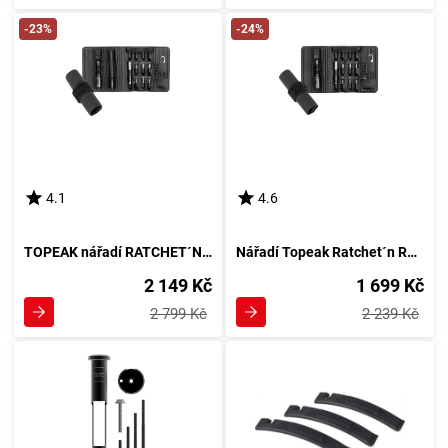
-23%
-24%
4.1
4.6
TOPEAK nářadí RATCHET´N ROLL PRO
Nářadí Topeak Ratchet´n Roll EX
2 149 Kč
1 699 Kč
2 799 Kč
2 239 Kč