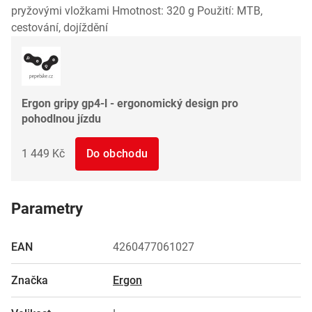
pryžovými vložkami Hmotnost: 320 g Použití: MTB,
cestování, dojíždění
Ergon gripy gp4-l - ergonomický design pro
pohodlnou jízdu
1 449 Kč
Do obchodu
Parametry
EAN
4260477061027
Značka
Ergon