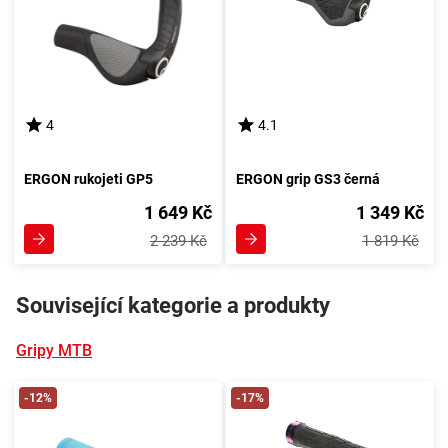
4
4.1
ERGON rukojeti GP5
ERGON grip GS3 černá
1 649 Kč
1 349 Kč
2 239 Kč
1 819 Kč
Související kategorie a produkty
Gripy MTB
-12%
-17%