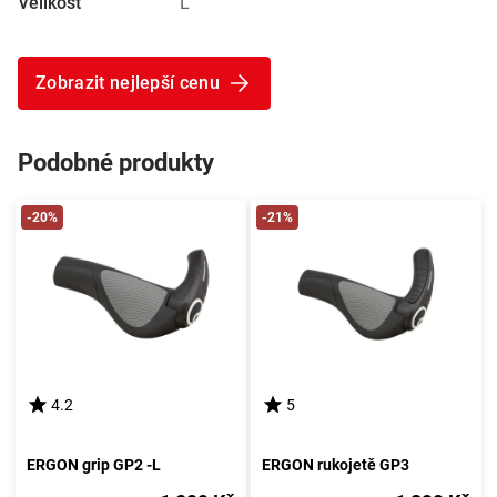
Velikost
L
Zobrazit nejlepší cenu
Podobné produkty
-20%
-21%
4.2
5
ERGON grip GP2 -L
ERGON rukojetě GP3