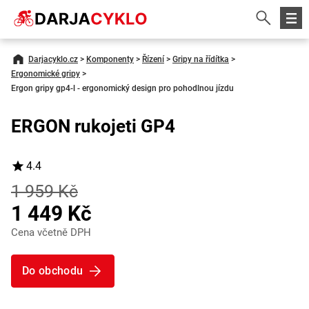
Darjacyklo.cz
>
Komponenty
>
Řízení
>
Gripy na řídítka
>
Ergonomické gripy
>
Ergon gripy gp4-l - ergonomický design pro pohodlnou jízdu
ERGON rukojeti GP4
4.4
1 959 Kč
1 449 Kč
Cena včetně DPH
Do obchodu