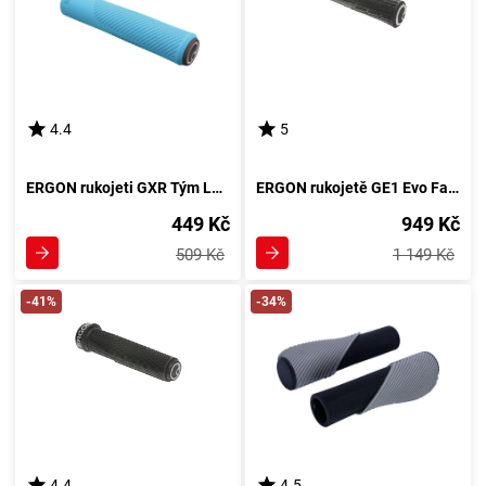
4.4
5
ERGON rukojeti GXR Tým Laser Modrá
ERGON rukojetě GE1 Evo Factory Frozen Stealth/Oil Slick
449 Kč
949 Kč
509 Kč
1 149 Kč
-41%
-34%
4.4
4.5