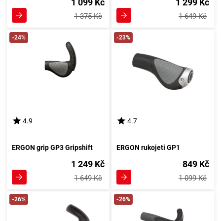
1 099 Kč
1 299 Kč
1 375 Kč
1 649 Kč
-24%
-23%
4.9
4.7
ERGON grip GP3 Gripshift
ERGON rukojeti GP1
1 249 Kč
849 Kč
1 649 Kč
1 099 Kč
-26%
-26%