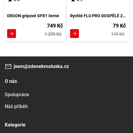
ERGON gripové GFR1 černé
Rychlé FLU PRO DOSPĚLÉ 22,2 x 96 mm Gripy, černá
749 Kč
79 Kč
1 259 Kč
119 Kč
jsem@zdenekmatuska.cz
O nás
Spolupráce
Náš příběh
Kategorie