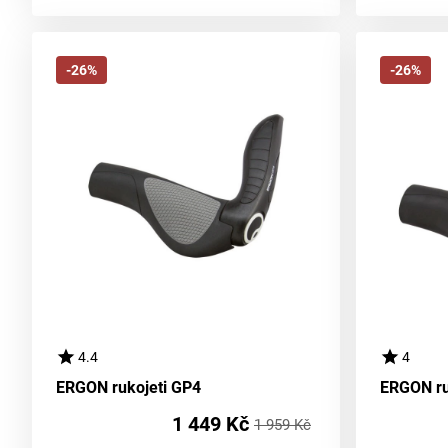
-26%
-26%
4.4
4
ERGON rukojeti GP4
ERGON ru
1 449 Kč
1 959 Kč