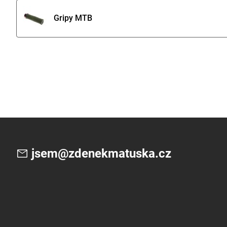
Gripy MTB
jsem@zdenekmatuska.cz