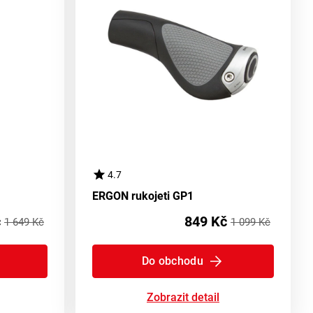
4.7
ERGON rukojeti GP1
č
849 Kč
1 649 Kč
1 099 Kč
Do obchodu
Zobrazit detail