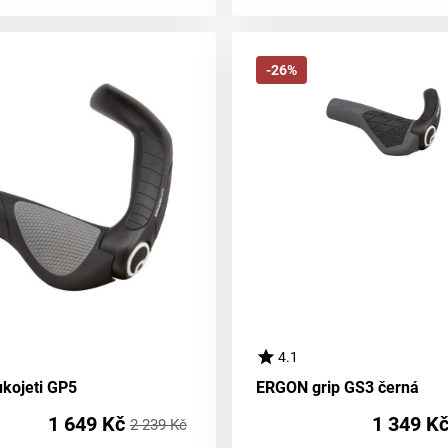
-26%
4.1
kojeti GP5
ERGON grip GS3 černá
1 649 Kč
1 349 K
2 239 Kč