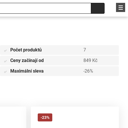
Počet produktů
7
✅
Ceny začínají od
849 Kč
✅
Maximální sleva
-26%
✅
-23%