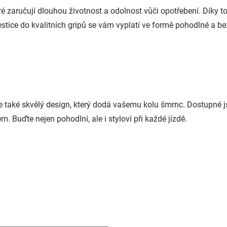
é zaručují dlouhou životnost a odolnost vůči opotřebení. Díky t
stice do kvalitních gripů se vám vyplatí ve formě pohodlné a bez
le také skvělý design, který dodá vašemu kolu šmrnc. Dostupné j
m. Buďte nejen pohodlní, ale i styloví při každé jízdě.