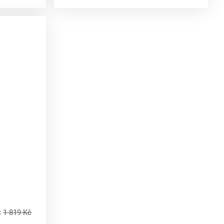
č
1 819 Kč