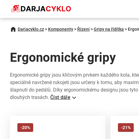
Darjacyklo.cz
>
Komponenty
>
Řízení
>
Gripy na řídítka
>
Ergon
Ergonomické gripy
Ergonomické gripy jsou klíčovým prvkem každého kola, kter
speciálně navržené rukojeti jsou určeny k tomu, aby maxim
šlapnutí do pedálů. Díky ergonomickému designu jsou tyto 
dlouhých trasách.
Číst dále
-20%
-21%