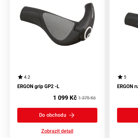
4.2
5
ERGON grip GP2 -L
ERGON ru
1 099 Kč
1 375 Kč
Do obchodu
Zobrazit detail