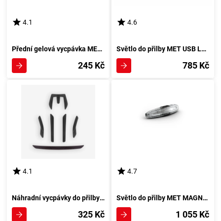
4.1
4.6
Přední gelová vycpávka MET - univerzální
Světlo do přilby MET USB LED LIGHT
245 Kč
785 Kč
4.1
4.7
Náhradní vycpávky do přilby MET RIVALE
Světlo do přilby MET MAGNETIC USB LED LIGHT
325 Kč
1 055 Kč