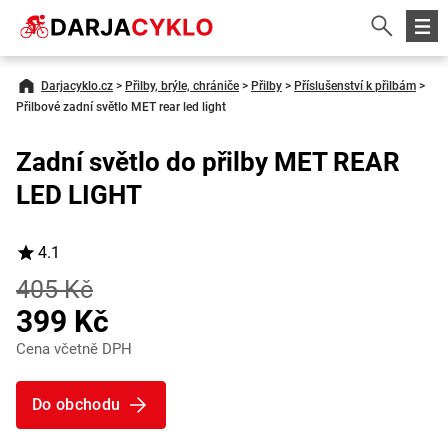
Darjacyklo.cz
>
Přilby, brýle, chrániče
>
Přilby
>
Příslušenství k přilbám
>
Přilbové zadní světlo MET rear led light
Zadní světlo do přilby MET REAR
LED LIGHT
4.1
405 Kč
399 Kč
Cena včetně DPH
Do obchodu