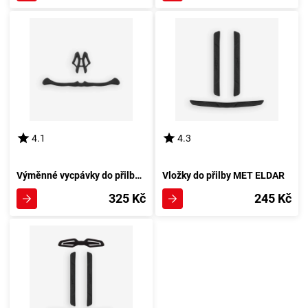
4.1
4.3
Výměnné vycpávky do přilby MET CRACKERJACK
Vložky do přilby MET ELDAR
325 Kč
245 Kč