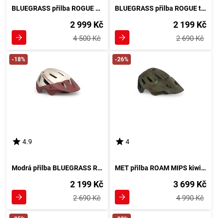
BLUEGRASS přilba ROGUE CORE MIPS titanium tie-dye -56/58
BLUEGRASS přilba ROGUE teal modrá metalická
2 999 Kč
2 199 Kč
4 500 Kč
2 690 Kč
-18%
-26%
4.9
4
Modrá přilba BLUEGRASS ROGUE off-white -58/61 z materiálu S-52-56 cm
MET přilba ROAM MIPS kiwi iridescent
2 199 Kč
3 699 Kč
2 690 Kč
4 990 Kč