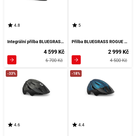
4.8
5
Integrální přilba BLUEGRASS LEGIT - bílá iridescent
Přilba BLUEGRASS ROGUE CORE MIPS černá - Materiál S-52-56 cm
4 599 Kč
2 999 Kč
6 700 Kč
4 500 Kč
-33%
-18%
4.6
4.4