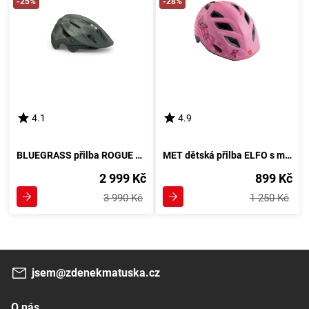
-25%
-28%
4.1
4.9
BLUEGRASS přilba ROGUE CORE MIPS zelená tie-dye
MET dětská přilba ELFO s motivem motýlků v růžové barvě
2 999 Kč
899 Kč
3 990 Kč
1 250 Kč
jsem@zdenekmatuska.cz
O nás