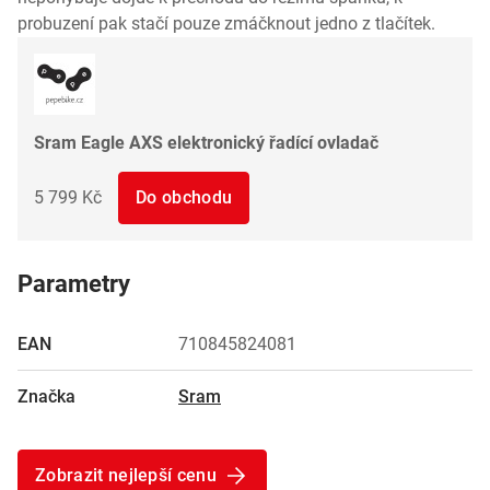
probuzení pak stačí pouze zmáčknout jedno z tlačítek.
Sram Eagle AXS elektronický řadící ovladač
5 799 Kč
Do obchodu
Parametry
EAN
710845824081
Značka
Sram
Zobrazit nejlepší cenu