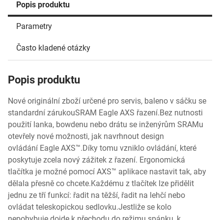
Popis produktu
Parametry
Často kladené otázky
Popis produktu
Nové originální zboží určené pro servis, baleno v sáčku se
standardní zárukouSRAM Eagle AXS řazení.Bez nutnosti
použití lanka, bowdenu nebo drátu se inženýrům SRAMu
otevřely nové možnosti, jak navrhnout design
ovládání Eagle AXS™.Díky tomu vzniklo ovládání, které
poskytuje zcela nový zážitek z řazení. Ergonomická
tlačítka je možné pomocí AXS™ aplikace nastavit tak, aby
dělala přesně co chcete.Každému z tlačítek lze přidělit
jednu ze tří funkcí: řadit na těžší, řadit na lehčí nebo
ovládat teleskopickou sedlovku.Jestliže se kolo
nepohybuje dojde k přechodu do režimu spánku, k