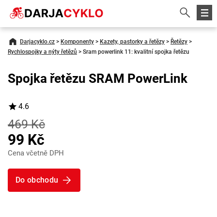
Darjacyklo.cz
>
Komponenty
>
Kazety, pastorky a řetězy
>
Řetězy
>
Rychlospojky a nýty řetězů
>
Sram powerlink 11: kvalitní spojka řetězu
Spojka řetězu SRAM PowerLink
4.6
469 Kč
99 Kč
Cena včetně DPH
Do obchodu