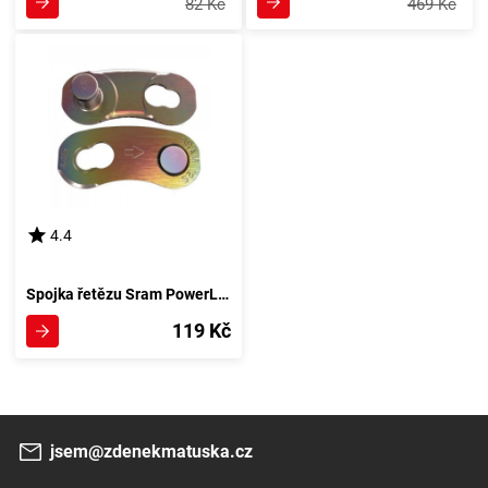
82 Kč
469 Kč
4.4
Spojka řetězu Sram PowerLink Eagle - duhová
119 Kč
jsem@zdenekmatuska.cz