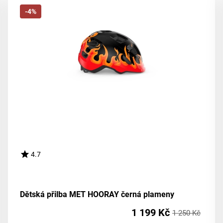
-4%
4.7
Dětská přilba MET HOORAY černá plameny
1 199 Kč
1 250 Kč