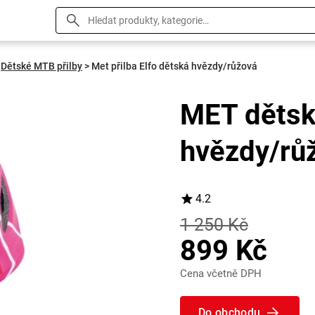
Dětské MTB přilby
>
Met přilba Elfo dětská hvězdy/růžová
MET dětsk
hvězdy/rů
4.2
1 250 Kč
899 Kč
Cena včetně DPH
Do obchodu