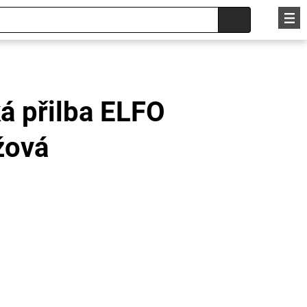
á přilba ELFO
žová