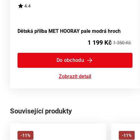
4.4
Dětská přilba MET HOORAY pale modrá hroch
1 199 Kč
1 350 Kč
Do obchodu
Zobrazit detail
Související produkty
-11%
-11%