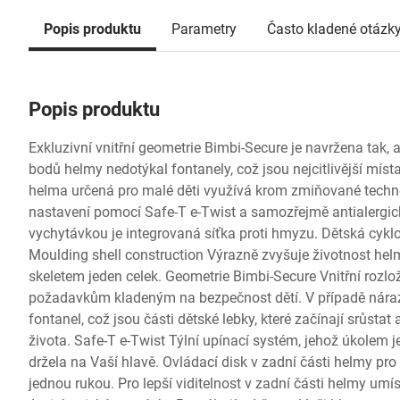
Popis produktu
Parametry
Často kladené otázk
Popis produktu
Exkluzivní vnitřní geometrie Bimbi-Secure je navržena tak, 
bodů helmy nedotýkal fontanely, což jsou nejcitlivější místa
helma určená pro malé děti využívá krom zmiňované techn
nastavení pomocí Safe-T e-Twist a samozřejmě antialergick
vychytávkou je integrovaná síťka proti hmyzu. Dětská cyklo p
Moulding shell construction Výrazně zvyšuje životnost helm
skeletem jeden celek. Geometrie Bimbi-Secure Vnitřní rozlo
požadavkům kladeným na bezpečnost dětí. V případě nárazu
fontanel, což jsou části dětské lebky, které začínají srůst
života. Safe-T e-Twist Týlní upínací systém, jehož úkolem j
držela na Vaší hlavě. Ovládací disk v zadní části helmy pro
jednou rukou. Pro lepší viditelnost v zadní části helmy umí