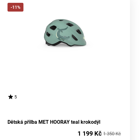
-11%
5
Dětská přilba MET HOORAY teal krokodýl
1 199 Kč
1 350 Kč