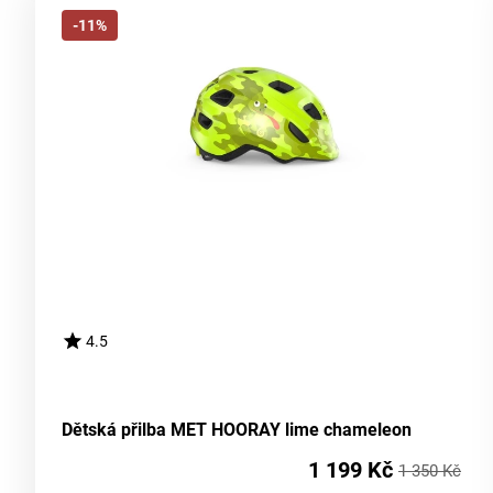
-11%
4.5
Dětská přilba MET HOORAY lime chameleon
1 199 Kč
1 350 Kč