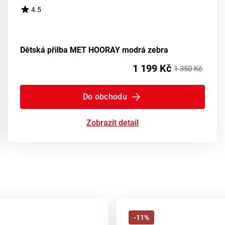
4.5
Dětská přilba MET HOORAY modrá zebra
1 199 Kč
1 350 Kč
Do obchodu
Zobrazit detail
-11%