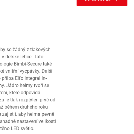
y
aby se žádný z tlakových
 v dětské lebce. Tato
ologie Bimbi-Secure také
é vnitřní vycpávky. Další
řilba Elfo Integral In-
y. Jádro helmy tvoří se
žení, které odpovídá
 je tlak rozptýlen pryč od
at až během druhého roku
e zajistit, aby helma pevně
 snadné nastavení velikosti
stěno LED světlo.