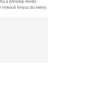
hu a přinášejí skvělý
ti vniknutí hmyzu do helmy.