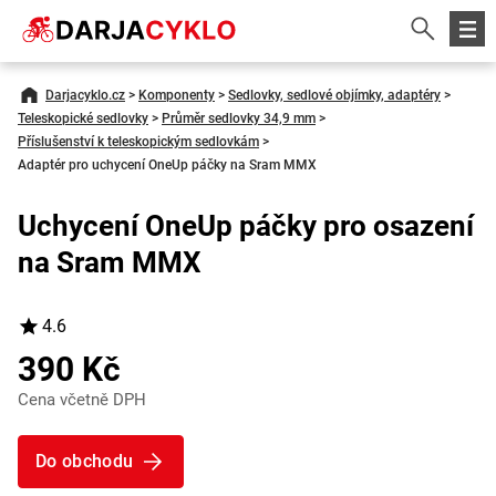
Darjacyklo.cz
>
Komponenty
>
Sedlovky, sedlové objímky, adaptéry
>
Teleskopické sedlovky
>
Průměr sedlovky 34,9 mm
>
Příslušenství k teleskopickým sedlovkám
>
Adaptér pro uchycení OneUp páčky na Sram MMX
Uchycení OneUp páčky pro osazení
na Sram MMX
4.6
390 Kč
Cena včetně DPH
Do obchodu