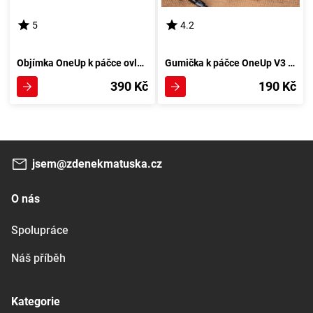
5
4.2
Objímka OneUp k páčce ovládání sedlovky
Gumička k páčce OneUp V3 Červená Kombinace
390 Kč
190 Kč
jsem@zdenekmatuska.cz
O nás
Spolupráce
Náš příběh
Kategorie