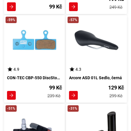
99 Kč
249 Kč
-59%
-57%
4.9
4.3
CON-TEC CBP-550 DiscStop+ ORGANIC Brzdové destičky, modrá
Arcore ASD 01L Sedlo, černá
99 Kč
129 Kč
239 Kč
299 Kč
-51%
-31%