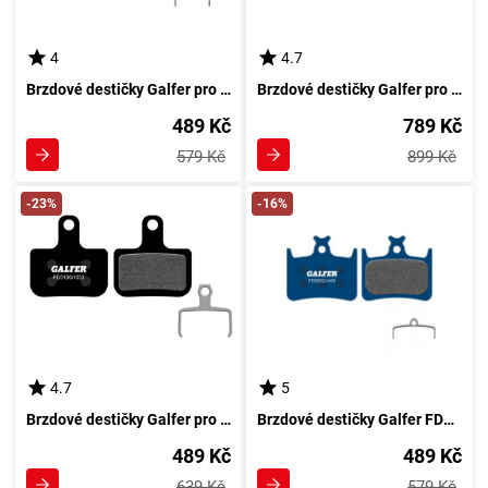
4
4.7
Brzdové destičky Galfer pro SHIMANO s standardní směsí
Brzdové destičky Galfer pro MAGURA brzdy - Směs: Standard
489 Kč
789 Kč
579 Kč
899 Kč
-23%
-16%
4.7
5
Brzdové destičky Galfer pro SRAM LEVEL se směsí Standard
Brzdové destičky Galfer FD505 - HOPE Směs: Road
489 Kč
489 Kč
639 Kč
579 Kč