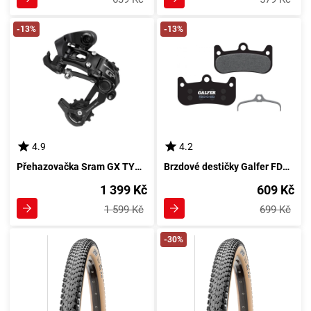
-13%
-13%
4.9
4.2
Přehazovačka Sram GX TYPE 2.1 dlouhé vodítko => Přehazovačka Sram GX TYPE 2.1 s dlouhým vodítkem
Brzdové destičky Galfer FD531 - FORMULA Směs: Standard
1 399 Kč
609 Kč
1 599 Kč
699 Kč
-30%