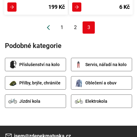
199 Kč
6 Kč
1
2
3
Podobné kategorie
Příslušenství na kolo
Servis, nářadí na kolo
Přilby, brýle, chrániče
Oblečení a obuv
Jízdní kola
Elektrokola
jsem@zdenekmatuska.cz