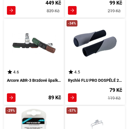
449 Kč
99 Kč
839 Kč
219 Kč
-34%
4.6
4.5
Arcore ABR-3 Brzdové špalky pro V-brzdy, černá
Rychlé FLU PRO DOSPĚLÉ 22,2 x 96 mm Gripy, černá
79 Kč
89 Kč
119 Kč
-29%
-57%