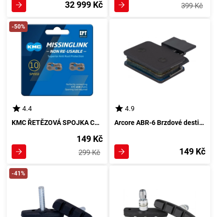
32 999 Kč
399 Kč
-50%
4.4
4.9
KMC ŘETĚZOVÁ SPOJKA CLUTCH 5,88/10, STŘÍBRNÁ
Arcore ABR-6 Brzdové destičky, černá
149 Kč
149 Kč
299 Kč
-41%