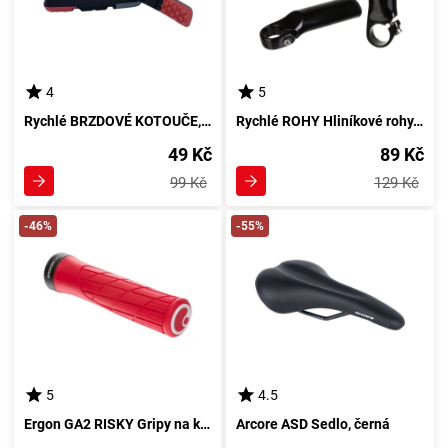
4
5
Rychlé BRZDOVÉ KOTOUČE, mix, velikost
Rychlé ROHY Hliníkové rohy, černá
49 Kč
89 Kč
99 Kč
129 Kč
-46%
-55%
5
4.5
Ergon GA2 RISKY Gripy na kolo, červená
Arcore ASD Sedlo, černá