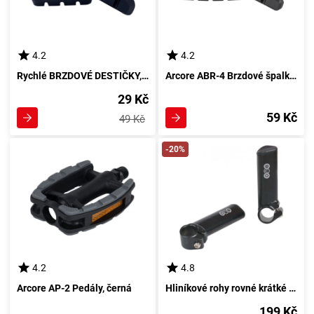
4.2
4.2
Rychlé BRZDOVÉ DESTIČKY, černé
Arcore ABR-4 Brzdové špalky pro V-brzdy, černá
29 Kč
59 Kč
49 Kč
-20%
4.2
4.8
Arcore AP-2 Pedály, černá
Hliníkové rohy rovné krátké - Černá
199 Kč