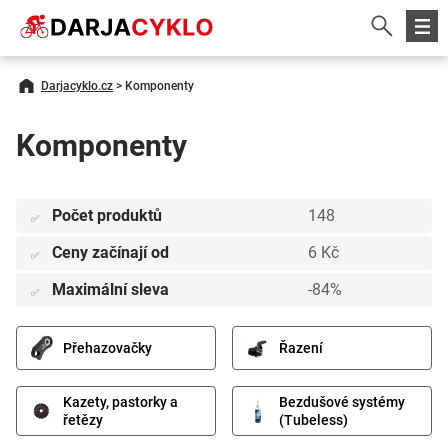
Darjacyklo.cz
>
Komponenty
Komponenty
Počet produktů
148
✅
Ceny začínají od
6 Kč
✅
Maximální sleva
-84%
✅
Přehazovačky
Řazení
Kazety, pastorky a
Bezdušové systémy
řetězy
(Tubeless)