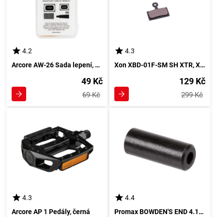
4.2
4.3
Arcore AW-26 Sada lepení, mix
Xon XBD-01F-SM SH XTR, XT, DEORE Brzdové destičky, černá
49 Kč
129 Kč
69 Kč
299 Kč
4.3
4.4
Arcore AP 1 Pedály, černá
Promax BOWDEN'S END 4.1MM Koncovka bowdenu, černá