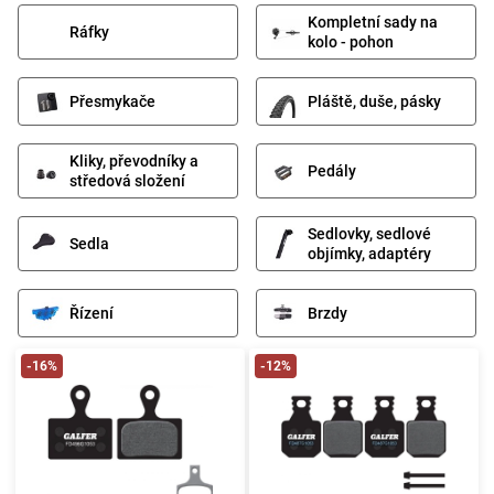
Kompletní sady na
Ráfky
kolo - pohon
Přesmykače
Pláště, duše, pásky
Kliky, převodníky a
Pedály
středová složení
Sedlovky, sedlové
Sedla
objímky, adaptéry
Řízení
Brzdy
-16%
-12%