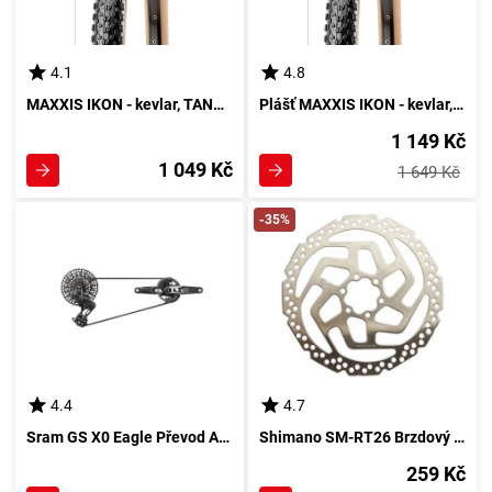
4.1
4.8
MAXXIS IKON - kevlar, TANWALL Směs: 2C, Ochrana: EXO
Plášť MAXXIS IKON - kevlar, TANWALL Směs: 2C, Ochrana: EXO
1 149 Kč
1 049 Kč
1 649 Kč
-35%
4.4
4.7
Sram GS X0 Eagle Převod AXS T-Type
Shimano SM-RT26 Brzdový kotouč, stříbrná
259 Kč